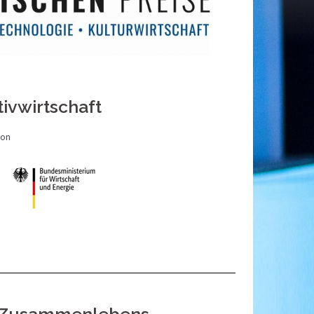
ivwirtschaft
von
en Zusammenlebens